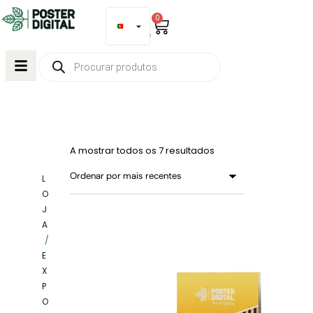
0
A mostrar todos os 7 resultados
L
O
J
A
/
E
X
P
O