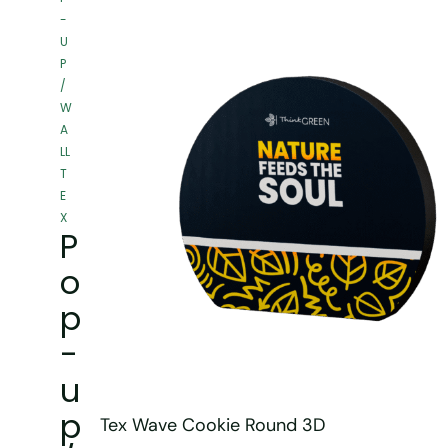
-
U
P
/
W
A
LL
T
E
X
P
o
p
-
u
p
Tex Wave Cookie Round 3D