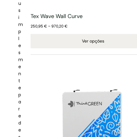
u
s
Tex Wave Wall Curve
i
m
250,95
€
–
970,20
€
p
l
Ver opções
e
s
m
e
n
t
e
p
a
r
e
d
e