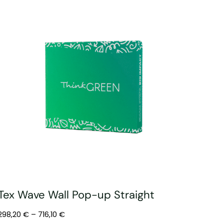
Tex Wave Wall Pop-up Straight
298,20
€
–
716,10
€