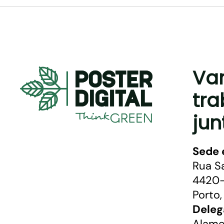
Va
tra
jun
Sede 
Rua S
4420-
Porto,
Deleg
Alame