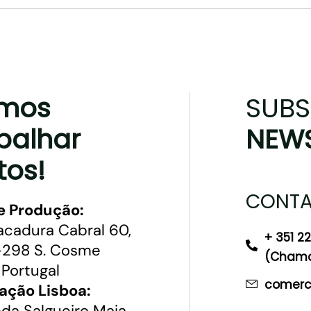
mos
SUBS
balhar
NEWS
tos!
CONTA
e Produção:
acadura Cabral 60,
+ 351 2
298 S. Cosme
(Chamad
 Portugal
comerci
ação Lisboa:
da Salgueiro Maia