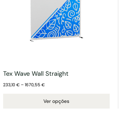
Tex Wave Wall Straight
233,10
€
–
1670,55
€
Ver opções