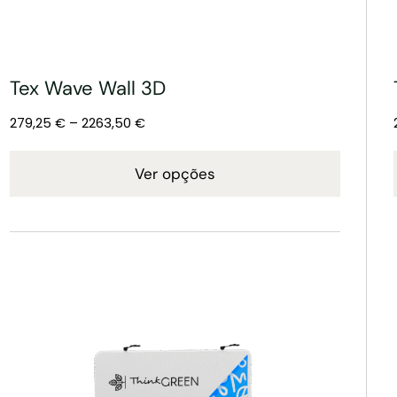
Tex Wave Wall 3D
279,25
€
–
2263,50
€
Ver opções