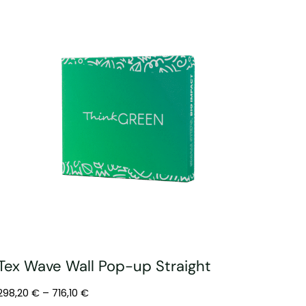
Tex Wave Wall Pop-up Straight
298,20
€
–
716,10
€