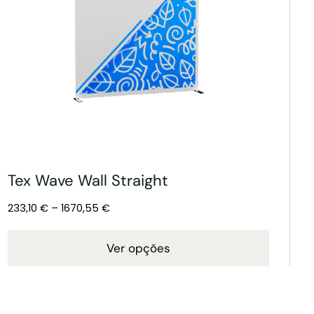
Tex Wave Wall Straight
233,10
€
–
1670,55
€
Ver opções