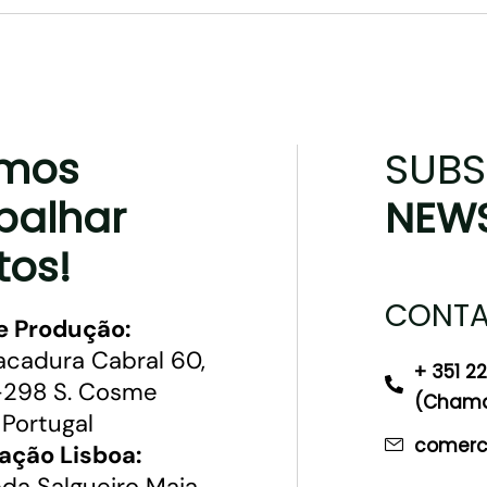
mos
SUBS
balhar
NEWS
tos!
CONTA
e Produção:
acadura Cabral 60,
+ 351 2
298 S. Cosme
(Chamad
 Portugal
comerci
ação Lisboa:
da Salgueiro Maia