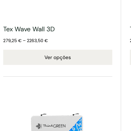
Tex Wave Wall 3D
279,25
€
–
2263,50
€
Ver opções