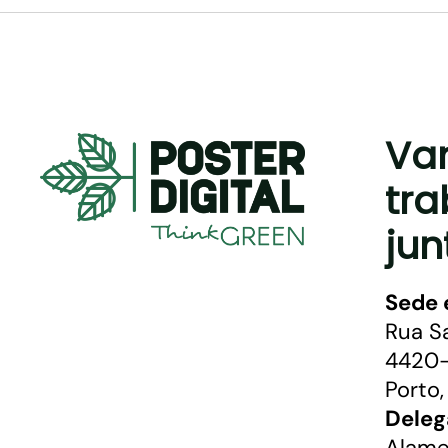
Va
tra
jun
Sede 
Rua S
4420-
Porto,
Deleg
Alame