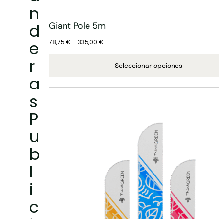
n
d
Giant Pole 5m
e
78,75
€
–
335,00
€
r
Seleccionar opciones
a
s
P
u
b
l
i
c