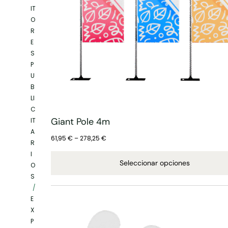
IT
O
R
E
S
P
U
B
LI
C
Giant Pole 4m
IT
A
61,95
€
–
278,25
€
R
I
Seleccionar opciones
O
S
/
E
X
P