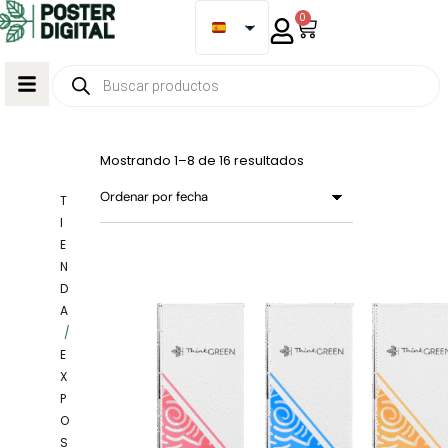
0
Mostrando 1–8 de 16 resultados
T
I
E
N
D
A
/
E
X
P
O
S