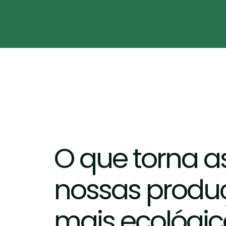
O que torna a
nossas produ
mais ecológic