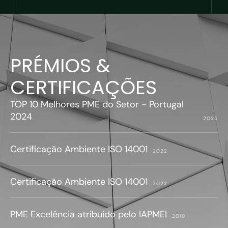
PRÉMIOS &
CERTIFICAÇÕES
TOP 10 Melhores PME do Setor - Portugal
2024
2025
Certificação Ambiente ISO 14001
2022
Certificação Ambiente ISO 14001
2022
PME Excelência atribuído pelo IAPMEI
2019