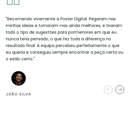
"Recomendo vivamente a Poster Digital. Pegaram nas
Boa tarde, Apenas para comunicar que já recebemos a
"Estamos extremamente satisfeitos com os serviços da
minhas ideias e tornaram-nas ainda melhores, e tiveram
encomenda com os materiais. Estão de acordo com as
Poster Digital. A qualidade e precisão na impressão em
todo o tipo de sugestões para pormenores em que eu
nossas expectativas. Muito obrigado pela sua
grande formato em sublimação UV para os nossos stands
nunca teria pensado, o que fez toda a diferença no
amabilidade, disponibilidade e pela prontidão.
e materiais de marketing superaram as nossas
resultado final. A equipa percebeu perfeitamente o que
expectativas. Recomendamos vivamente os seus
eu queria e conseguiu sempre encontrar a peça certa ou
serviços pela excelência e profissionalismo
o estilo certo."
demonstrados."
MARIA AMARAL
MIGUEL A.
EMPRESÁRIA
DENTISTA
JOÃO SILVA