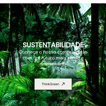
SUSTENTABILIDADE
Conheça o nosso compromisso
com um futuro mais verde e
responsável.
ThinkGreen