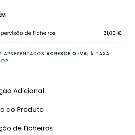
ÉM
pervisão de Ficheiros
31,00
€
S APRESENTADOS
ACRESCE O IVA
, À TAXA
GOR.
ção Adicional
ão do Produto
ão de Ficheiros