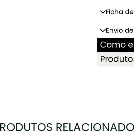
H
Ficha d
E
I
R
Envio d
O
S
Como en
Produto
RODUTOS RELACIONAD