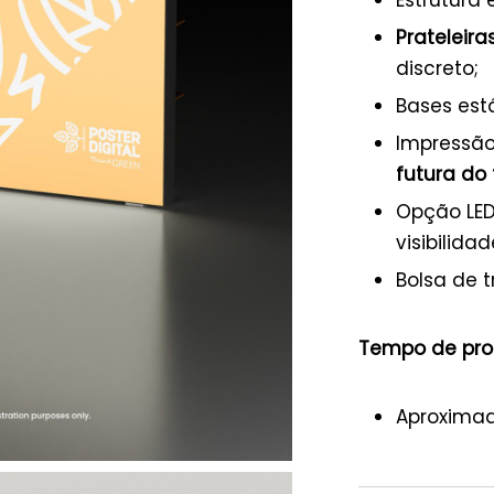
Prateleira
discreto;
Bases est
Impressão
futura do
Opção LE
visibilidad
Bolsa de t
Tempo de pr
Aproximad