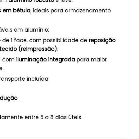
s em bétula
, ideais para armazenamento
áveis em alumínio;
 de 1 face, com possibilidade de
reposição
 tecido (reimpressão)
;
D com
iluminação integrada
para maior
e.
ransporte incluída.
odução
amente entre 5 a 8 dias úteis.