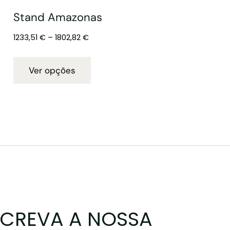
Stand Amazonas
1233,51
€
–
1802,82
€
Ver opções
CREVA A NOSSA