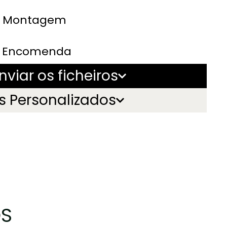
e Montagem
e Encomenda
viar os ficheiros
s Personalizados
OS