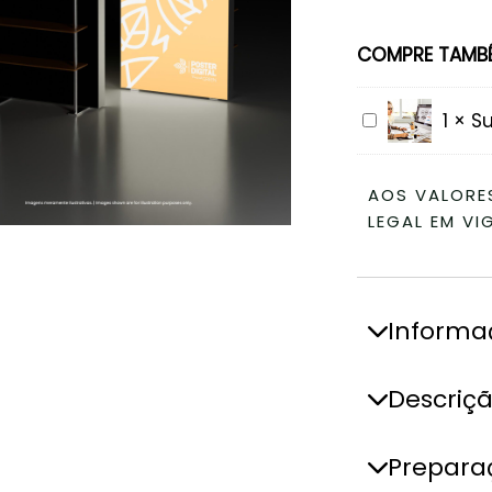
COMPRE TAMB
S
1
×
Su
U
P
AOS VALORE
E
LEGAL EM VI
R
V
I
S
Informa
Ã
O
D
Descriç
E
F
I
Preparaç
C