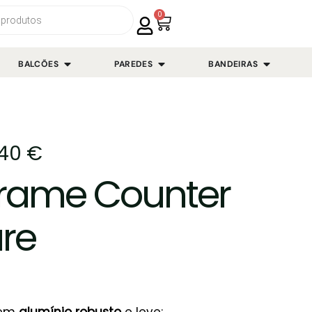
0
BALCÕES
PAREDES
BANDEIRAS
,40
€
Frame Counter
re
 em
alumínio robusto
e leve;