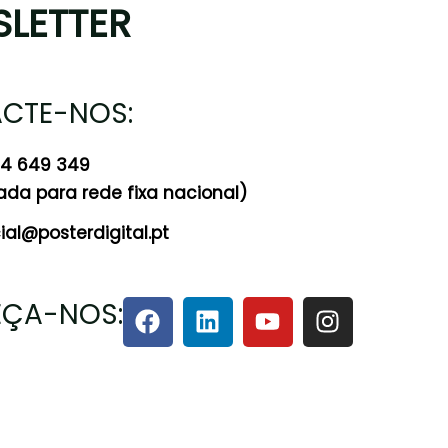
LETTER
CTE-NOS:
24 649 349
a para rede fixa nacional)
al@posterdigital.pt
ÇA-NOS: