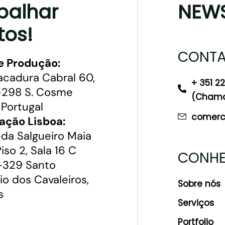
balhar
NEWS
tos!
CONTA
e Produção:
acadura Cabral 60,
+ 351 2
298 S. Cosme
(Chamad
 Portugal
comerci
ação Lisboa:
da Salgueiro Maia
 Piso 2, Sala 16 C
CONHE
329 Santo
io dos Cavaleiros,
Sobre nós
s
Serviços
Portfolio