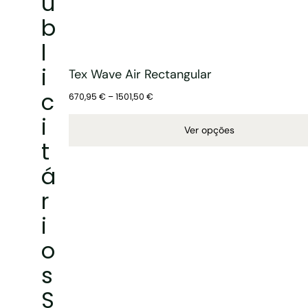
u
b
l
i
Tex Wave Air Rectangular
c
670,95
€
–
1501,50
€
i
Ver opções
t
á
r
i
o
s
S