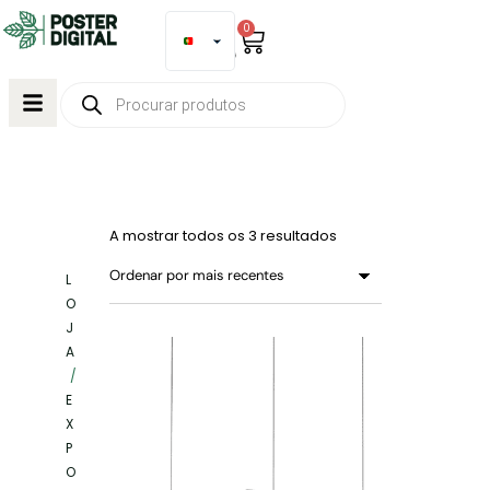
0
A mostrar todos os 3 resultados
L
O
J
A
/
E
X
P
O