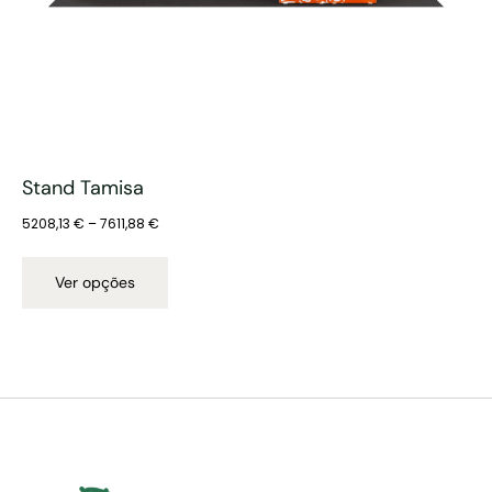
Stand Tamisa
5208,13
€
–
7611,88
€
Ver opções