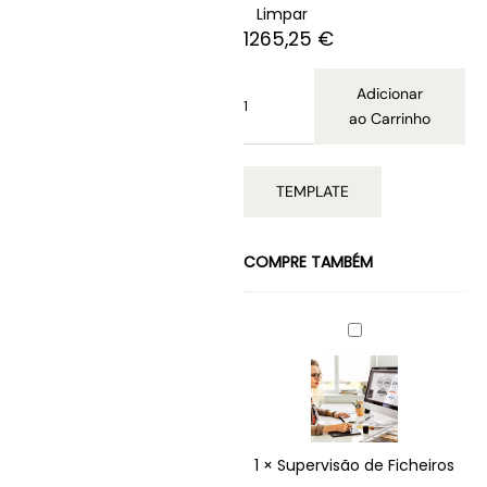
Limpar
1265,25
€
Adicionar
ao Carrinho
TEMPLATE
COMPRE TAMBÉM
S
U
P
E
R
V
I
1
×
Supervisão de Ficheiros
S