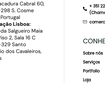
acadura Cabral 60,
+ 351 2
298 S. Cosme
(Chamad
 Portugal
comerci
ação Lisboa:
da Salgueiro Maia
 Piso 2, Sala 16 C
CONHE
329 Santo
io dos Cavaleiros,
Sobre nós
s
Serviços
Portfolio
Loja