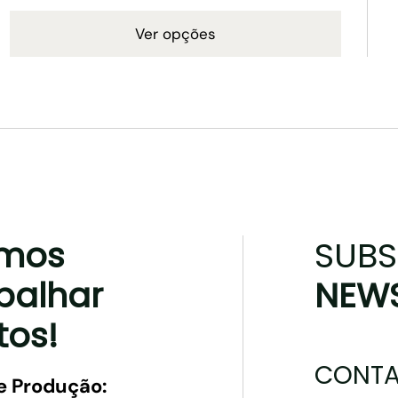
Ver opções
mos
SUBS
balhar
NEWS
tos!
CONTA
e Produção: