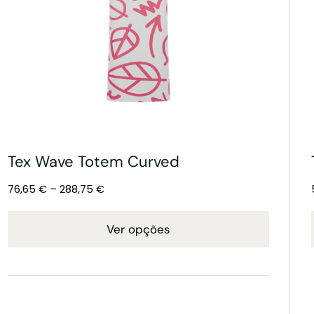
Tex Wave Totem Curved
76,65
€
–
288,75
€
Ver opções