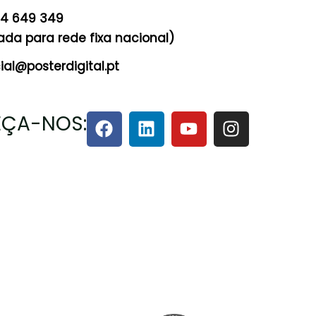
24 649 349
a para rede fixa nacional)
al@posterdigital.pt
ÇA-NOS: