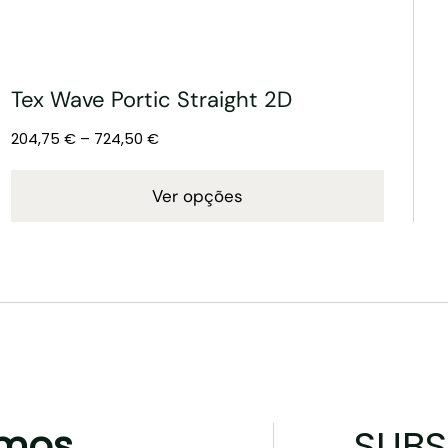
Tex Wave Portic Straight 2D
204,75
€
–
724,50
€
Ver opções
mos
SUBS