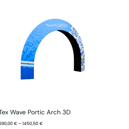
Tex Wave Portic Arch 3D
690,00
€
–
1450,50
€