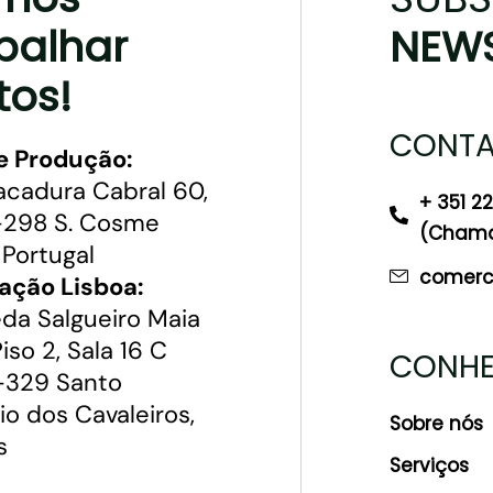
balhar
NEWS
tos!
CONTA
e Produção:
acadura Cabral 60,
+ 351 2
298 S. Cosme
(Chamad
 Portugal
comerci
ação Lisboa:
da Salgueiro Maia
 Piso 2, Sala 16 C
CONHE
329 Santo
io dos Cavaleiros,
Sobre nós
s
Serviços