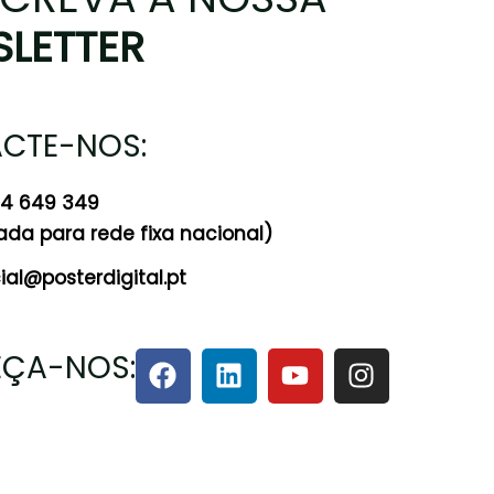
LETTER
CTE-NOS:
24 649 349
a para rede fixa nacional)
al@posterdigital.pt
ÇA-NOS: