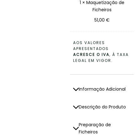
1
×
Maquetização de
O
Z
Ficheiros
S
A
Ç
51,00
€
Ã
O
D
E
AOS VALORES
F
APRESENTADOS
I
ACRESCE O IVA
, À TAXA
C
LEGAL EM VIGOR.
H
E
I
R
O
Informação Adicional
S
Descrição do Produto
Preparação de
Ficheiros