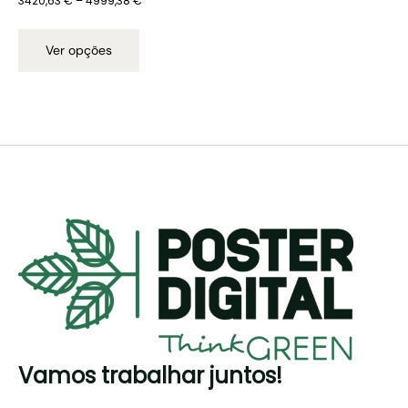
3420,63
€
–
4999,38
€
Ver opções
Vamos trabalhar juntos!