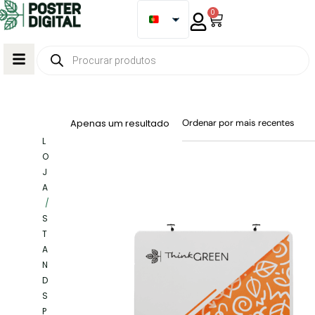
0
Apenas um resultado
L
O
J
A
/
S
T
A
N
D
S
P