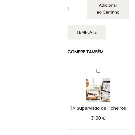
Adicionar
ao Carrinho
TEMPLATE
COMPRE TAMBÉM
S
U
P
E
R
V
I
1
×
Supervisão de Ficheiros
S
Ã
31,00
€
O
D
E