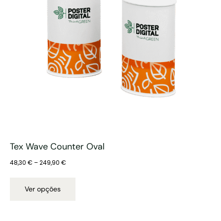
Tex Wave Counter Oval
48,30
€
–
249,90
€
Ver opções