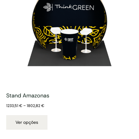
Stand Amazonas
1233,51
€
–
1802,82
€
Ver opções