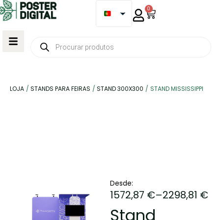
0
LOJA
/
STANDS PARA FEIRAS
/
STAND 300X300
/
STAND MISSISSIPPI
Desde:
1572,87
€
–
2298,81
€
Stand