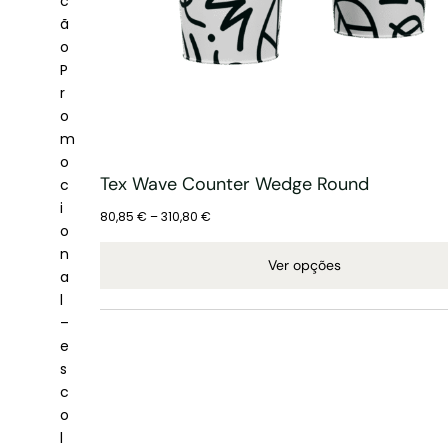
c
ã
o
P
r
o
m
o
Tex Wave Counter Wedge Round
c
i
80,85
€
–
310,80
€
o
n
Ver opções
a
l
–
e
s
c
o
l