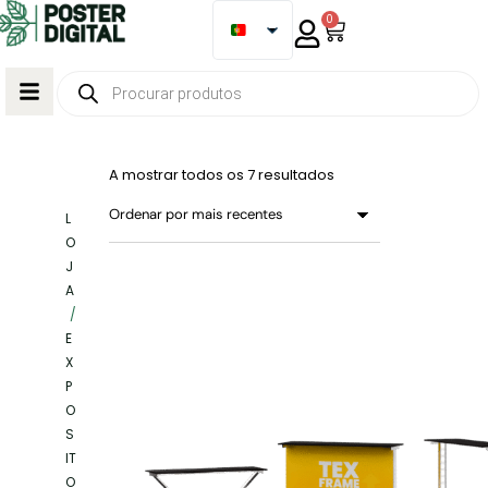
0
A mostrar todos os 7 resultados
L
O
J
A
/
E
X
P
O
S
IT
O