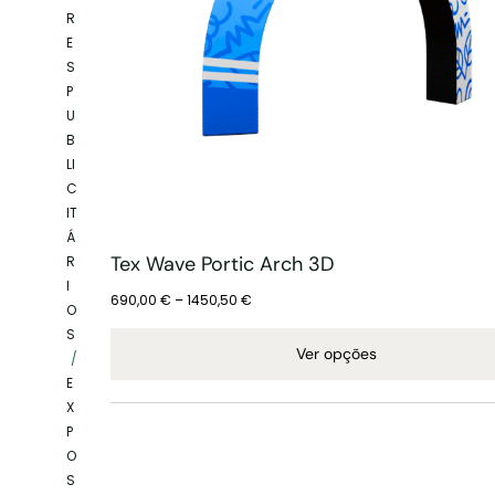
R
E
S
P
U
B
LI
C
IT
Á
Tex Wave Portic Arch 3D
R
I
690,00
€
–
1450,50
€
O
S
Ver opções
/
E
X
P
O
S