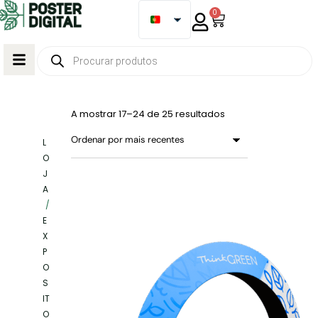
0
A mostrar 17–24 de 25 resultados
L
O
J
A
/
E
X
P
O
S
IT
O