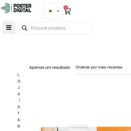
0
Apenas um resultado
L
O
J
A
/
S
T
A
N