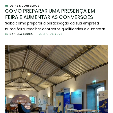
IN 
IDEIAS E CONSELHOS
COMO PREPARAR UMA PRESENÇA EM
FEIRA E AUMENTAR AS CONVERSÕES
Saiba como preparar a participação da sua empresa
numa feira, recolher contactos qualificados e aumentar
as conversões depois do evento.
BY 
DANIELA SOUSA
 · 
JULHO 29, 2026