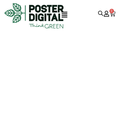
0
CASA
·
IDEIAS E CONSELHOS
Categoria:
Ideias e
Conselhos