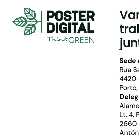
Va
tra
jun
Sede 
Rua S
4420-
Porto,
Deleg
Alame
Lt. 4,
2660-
Antón