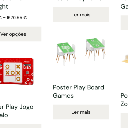
ght
G
Ler mais
€
–
1670,55
€
Ver opções
Poster Play Board
Games
Po
Zo
er Play Jogo
Ler mais
alo