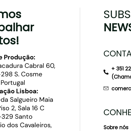
mos
SUBS
balhar
NEWS
tos!
CONTA
e Produção:
acadura Cabral 60,
+ 351 2
298 S. Cosme
(Chamad
 Portugal
comerci
ação Lisboa:
da Salgueiro Maia
 Piso 2, Sala 16 C
CONHE
329 Santo
io dos Cavaleiros,
Sobre nós