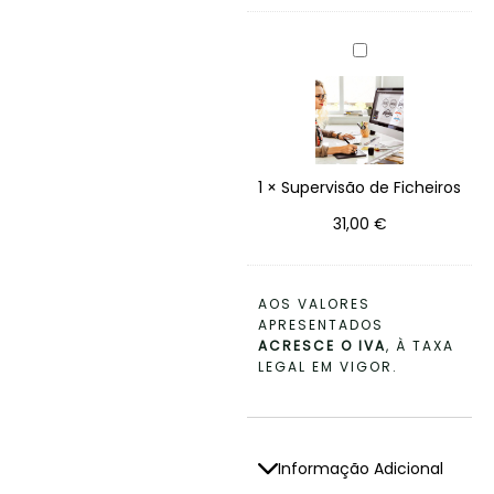
S
U
P
E
R
V
I
1
×
Supervisão de Ficheiros
S
Ã
31,00
€
O
D
E
F
AOS VALORES
I
APRESENTADOS
C
ACRESCE O IVA
, À TAXA
H
LEGAL EM VIGOR.
E
I
R
O
Informação Adicional
S