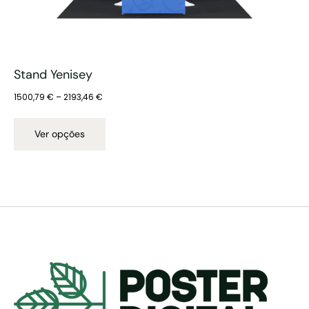
Stand Yenisey
1500,79
€
–
2193,46
€
Ver opções