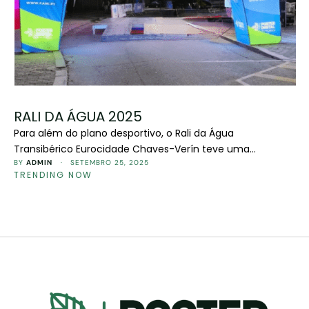
RALI DA ÁGUA 2025
Para além do plano desportivo, o Rali da Água
Transibérico Eurocidade Chaves-Verín teve uma
importante parte lúdica, a cargo da Poster Digital. Todo o
BY 
ADMIN
 · 
SETEMBRO 25, 2025
TRENDING NOW
cenário montado no Jardim das Caldas, em Chaves,
incluindo um cão robot, fez as delícias de milhares de
pessoas