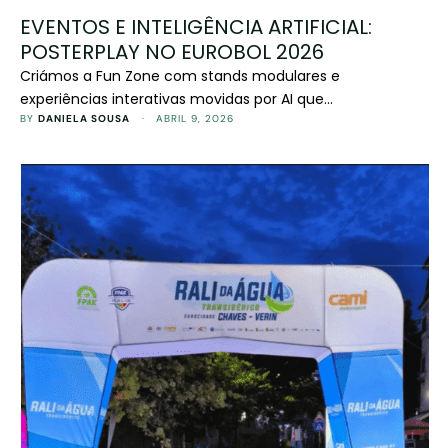
EVENTOS E INTELIGÊNCIA ARTIFICIAL:
POSTERPLAY NO EUROBOL 2026
Criámos a Fun Zone com stands modulares e
experiências interativas movidas por AI que
transformaram os momentos de pausa do Eurobol 2026
BY 
DANIELA SOUSA
 · 
ABRIL 9, 2026