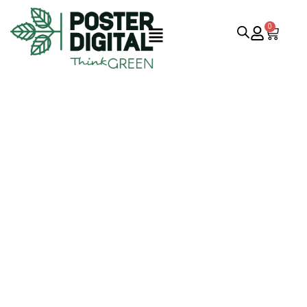
0
CASA
·
STAND MODULAR
Project Category:
Stand
Modular